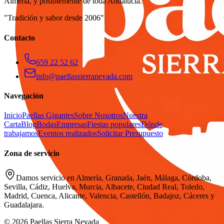
Almería, y posiblemente de toda Andalucía.
"Tradición y sabor desde 2006"
Contacto
659 22 52 62
info@paellassierranevada.com
Navegación
Inicio
Paellas Gigantes
Sobre Nosotros
Nuestra
Carta
Blog
Bodas
Empresas
Fiestas populares
Dónde
trabajamos
Eventos realizados
Solicitar Presupuesto
Zona de servicio
Damos servicio en Almería, Granada, Jaén, Málaga, Córdoba,
Sevilla, Cádiz, Huelva, Murcia, Albacete, Ciudad Real, Toledo,
Madrid, Cuenca, Alicante, Valencia, Castellón, Badajoz, Cáceres y
Guadalajara.
© 2026 Paellas Sierra Nevada