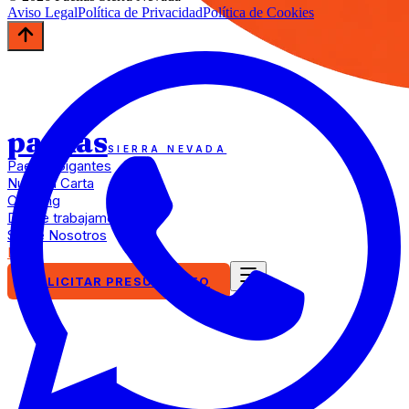
Aviso Legal
Política de Privacidad
Política de Cookies
paellas
SIERRA NEVADA
Paellas Gigantes
Nuestra Carta
Catering
Dónde trabajamos
Sobre Nosotros
Blog
SOLICITAR PRESUPUESTO