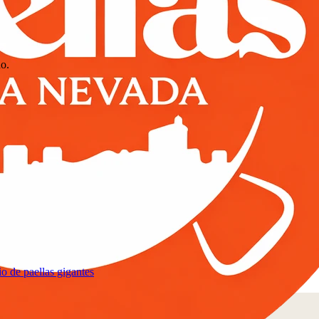
do.
io de paellas gigantes