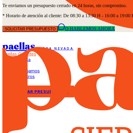
Te enviamos un presupuesto cerrado en 24 horas, sin compromiso.
* Horario de atención al cliente: De 08:30 a 13:30 H - 16:00 a 19:00
O HABLEMOS AHORA
SOLICITAR PRESUPUESTO
paellas
SIERRA NEVADA
Paellas Gigantes
Nuestra Carta
Catering
Dónde trabajamos
Sobre Nosotros
Blog
SOLICITAR PRESUPUESTO