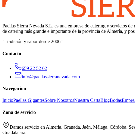
Paellas Sierra Nevada S.L. es una empresa de catering y servicios de
de catering más grande e importante de la provincia de Almería, y po
"Tradición y sabor desde 2006"
Contacto
659 22 52 62
info@paellassierranevada.com
Navegación
Inicio
Paellas Gigantes
Sobre Nosotros
Nuestra Carta
Blog
Bodas
Empre
Zona de servicio
Damos servicio en Almería, Granada, Jaén, Málaga, Córdoba, Sevi
Guadalajara.