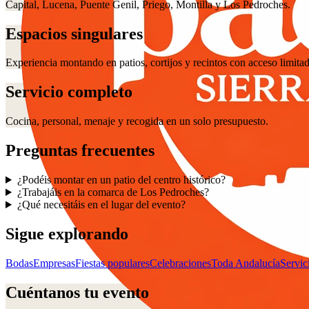
Capital, Lucena, Puente Genil, Priego, Montilla y Los Pedroches.
Espacios singulares
Experiencia montando en patios, cortijos y recintos con acceso limita
Servicio completo
Cocina, personal, menaje y recogida en un solo presupuesto.
Preguntas frecuentes
¿Podéis montar en un patio del centro histórico?
¿Trabajáis en la comarca de Los Pedroches?
¿Qué necesitáis en el lugar del evento?
Sigue explorando
Bodas
Empresas
Fiestas populares
Celebraciones
Toda Andalucía
Servic
Cuéntanos tu evento