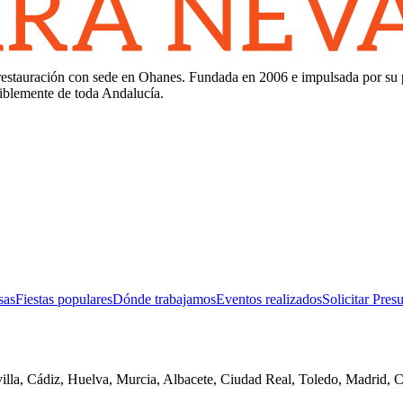
 restauración con sede en Ohanes. Fundada en 2006 e impulsada por su p
siblemente de toda Andalucía.
sas
Fiestas populares
Dónde trabajamos
Eventos realizados
Solicitar Pres
lla, Cádiz, Huelva, Murcia, Albacete, Ciudad Real, Toledo, Madrid, Cu