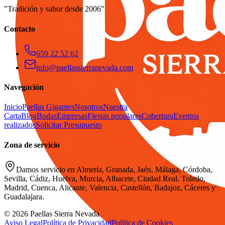
"Tradición y sabor desde 2006"
Contacto
659 22 52 62
info@paellassierranevada.com
Navegación
Inicio
Paellas Gigantes
Nosotros
Nuestra
Carta
Blog
Bodas
Empresas
Fiestas populares
Cobertura
Eventos
realizados
Solicitar Presupuesto
Zona de servicio
Damos servicio en Almería, Granada, Jaén, Málaga, Córdoba,
Sevilla, Cádiz, Huelva, Murcia, Albacete, Ciudad Real, Toledo,
Madrid, Cuenca, Alicante, Valencia, Castellón, Badajoz, Cáceres y
Guadalajara.
© 2026 Paellas Sierra Nevada
Aviso Legal
Política de Privacidad
Política de Cookies