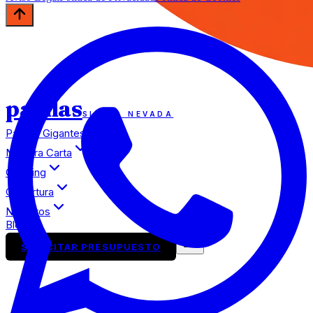
paellas
SIERRA NEVADA
Paellas Gigantes
Nuestra Carta
Catering
Cobertura
Nosotros
Blog
SOLICITAR PRESUPUESTO