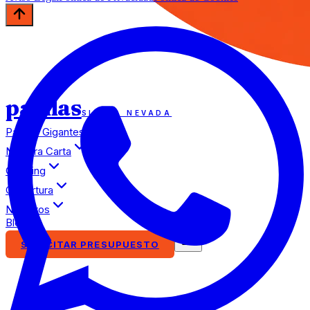
paellas
SIERRA NEVADA
Paellas Gigantes
Nuestra Carta
Catering
Cobertura
Nosotros
Blog
SOLICITAR PRESUPUESTO