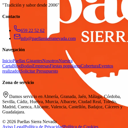
"Tradición y sabor desde 2006"
Contacto
659 22 52 62
info@paellassierranevada.com
Navegación
Inicio
Paellas Gigantes
Nosotros
Nuestra
Carta
Blog
Bodas
Empresas
Fiestas populares
Cobertura
Eventos
realizados
Solicitar Presupuesto
Zona de servicio
Damos servicio en Almería, Granada, Jaén, Málaga, Córdoba,
Sevilla, Cádiz, Huelva, Murcia, Albacete, Ciudad Real, Toledo,
Madrid, Cuenca, Alicante, Valencia, Castellón, Badajoz, Cáceres y
Guadalajara.
© 2026 Paellas Sierra Nevada
Aviso Legal
Política de Privacidad
Política de Cookies